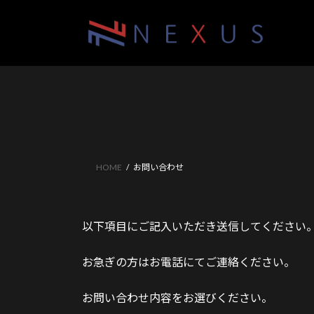
コ
ナ
ン
ビ
テ
ゲ
ン
ー
ツ
シ
へ
ョ
ス
ン
キ
に
ッ
移
プ
動
HOME
お問い合わせ
以下項目にご記入いただき送信してください
お急ぎの方はお電話にてご連絡ください。
お問い合わせ内容をお選びください。